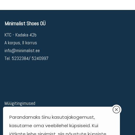
Minimalist Shoes OÜ
KTC - Kadaka 42b
A korpus, II korrus
info@minimalist.ee
Tel. 5232384/ 5240997
Müügitingimused
Privaatsuspoliitika
Parandamaks Sinu kasutajakogemust,
Kohaletoimetamine
kasutame oma veebilehel küpsiseid. Kui
Kauba tagastamine
jätkate lehe sirvimist, siis nõustute küpsiste