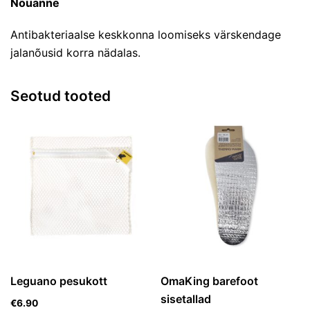
Nõuanne
Antibakteriaalse keskkonna loomiseks värskendage
jalanõusid korra nädalas.
Seotud tooted
Leguano pesukott
OmaKing barefoot
sisetallad
€
6.90