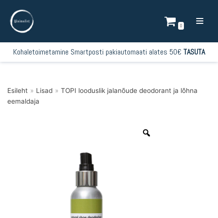
Mine
sisu
0
juurde
Kohaletoimetamine Smartposti pakiautomaati alates 50€
TASUTA
Esileht
»
Lisad
»
TOPI looduslik jalanõude deodorant ja lõhna
eemaldaja