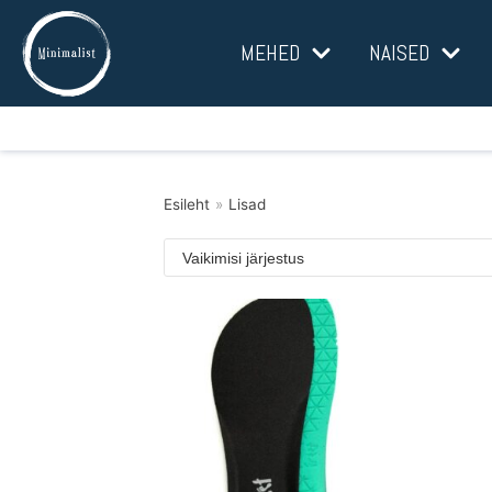
Mine
MEHED
NAISED
sisu
juurde
Esileht
»
Lisad