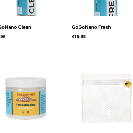
GoNano Clean
GoGoNano Fresh
.95
€
15.95