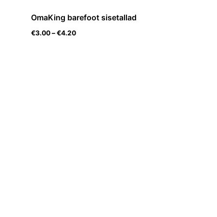
OmaKing barefoot sisetallad
€
3.00
–
€
4.20