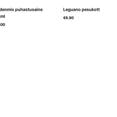
denmix puhastusaine
Leguano pesukott
ml
€
6.90
.00