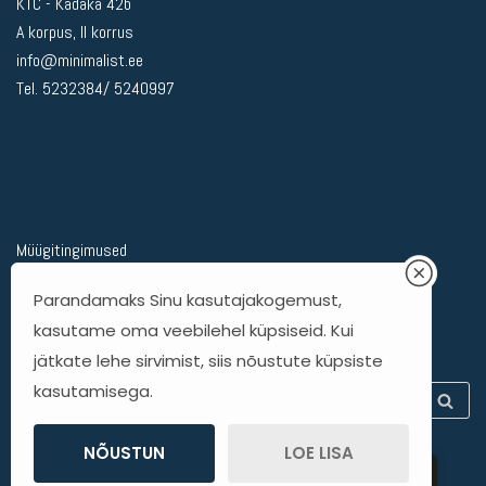
KTC - Kadaka 42b
A korpus, II korrus
info@minimalist.ee
Tel. 5232384/ 5240997
Müügitingimused
Privaatsuspoliitika
Parandamaks Sinu kasutajakogemust,
Kohaletoimetamine
kasutame oma veebilehel küpsiseid. Kui
Kauba tagastamine
jätkate lehe sirvimist, siis nõustute küpsiste
kasutamisega.
NÕUSTUN
LOE LISA
ET