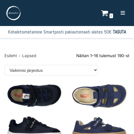
Mine
sisu
0
juurde
Kohaletoimetamine Smartposti pakiautomaati alates 50€
TASUTA
Esileht
»
Lapsed
Näitan 1–16 tulemust 190-st