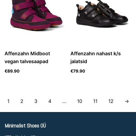
Affenzahn Midboot
Affenzahn nahast k/s
vegan talvesaapad
jalatsid
€
89.90
€
79.90
1
2
3
4
…
10
11
12
→
Minimalist Shoes OÜ