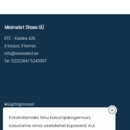
Minimalist Shoes OÜ
KTC - Kadaka 42b
A korpus, II korrus
info@minimalist.ee
Tel. 5232384/ 5240997
Müügitingimused
Privaatsuspoliitika
Parandamaks Sinu kasutajakogemust,
Kohaletoimetamine
kasutame oma veebilehel küpsiseid. Kui
Kauba tagastamine