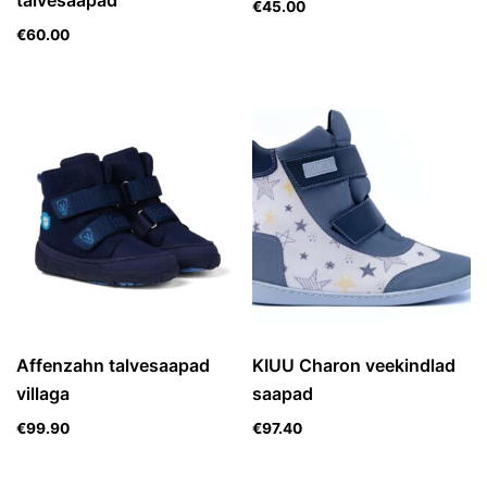
talvesaapad
€
45.00
€
60.00
Affenzahn talvesaapad
KIUU Charon veekindlad
villaga
saapad
€
99.90
€
97.40