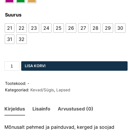
Suurus
21
22
23
24
25
26
27
28
29
30
31
32
LISA KORVI
Tootekood:
-
Kategooriad:
Kevad/Sügis
,
Lapsed
Kirjeldus
Lisainfo
Arvustused (0)
Mõnusalt pehmed ja painduvad, kerged ja soojad