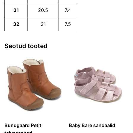
31
20.5
7.4
32
21
7.5
Seotud tooted
Bundgaard Petit
Baby Bare sandaalid