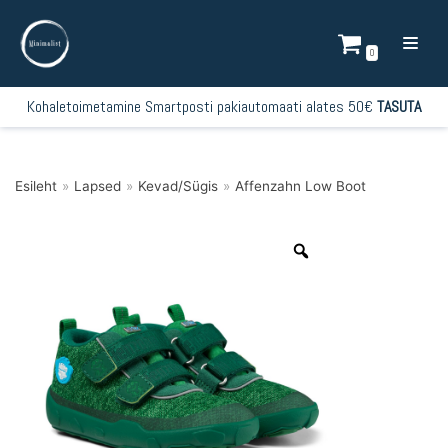
Mine
sisu
0
juurde
Kohaletoimetamine Smartposti pakiautomaati alates 50€
TASUTA
Esileht
»
Lapsed
»
Kevad/Sügis
»
Affenzahn Low Boot