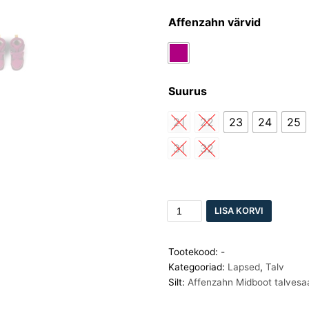
Affenzahn värvid
Suurus
21
22
23
24
25
31
32
LISA KORVI
Tootekood:
-
Kategooriad:
Lapsed
,
Talv
Silt:
Affenzahn Midboot talves