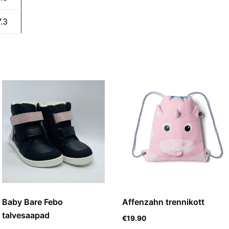
7.3
Baby Bare Febo
Affenzahn trennikott
talvesaapad
€
19.90