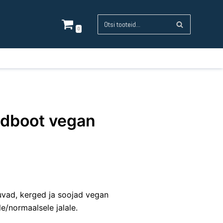
0
idboot vegan
vad, kerged ja soojad vegan
e/normaalsele jalale.