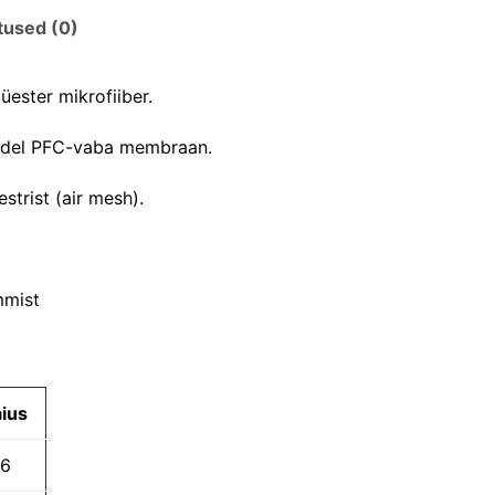
tused (0)
ester mikrofiiber.
indel PFC-vaba membraan.
trist (air mesh).
mmist
aius
6