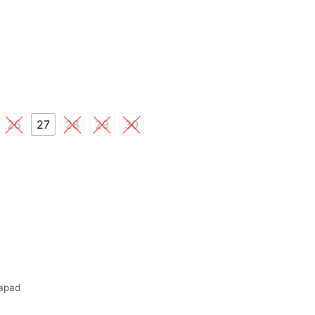
26
27
28
29
30
aapad