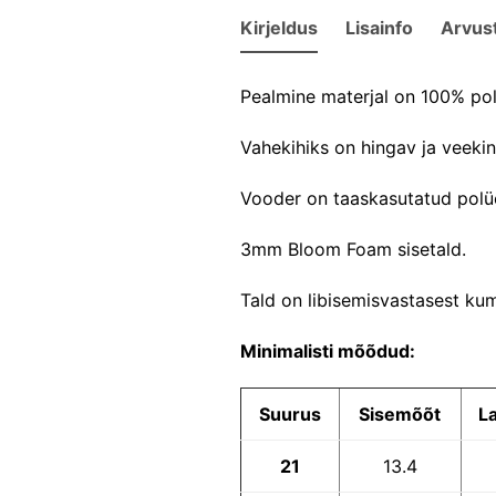
Kirjeldus
Lisainfo
Arvus
Pealmine materjal on 100% polü
Vahekihiks on hingav ja veek
Vooder on taaskasutatud polües
3mm Bloom Foam sisetald.
Tald on libisemisvastasest ku
Minimalisti mõõdud:
Suurus
Sisemõõt
L
21
13.4