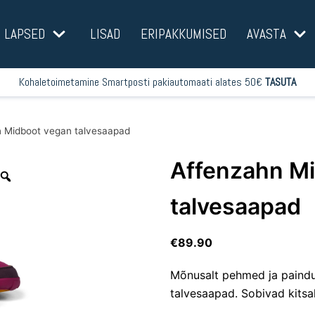
LAPSED
LISAD
ERIPAKKUMISED
AVASTA
Kohaletoimetamine Smartposti pakiautomaati alates 50€
TASUTA
 Midboot vegan talvesaapad
Affenzahn M
talvesaapad
€
89.90
Mõnusalt pehmed ja paindu
talvesaapad. Sobivad kitsal