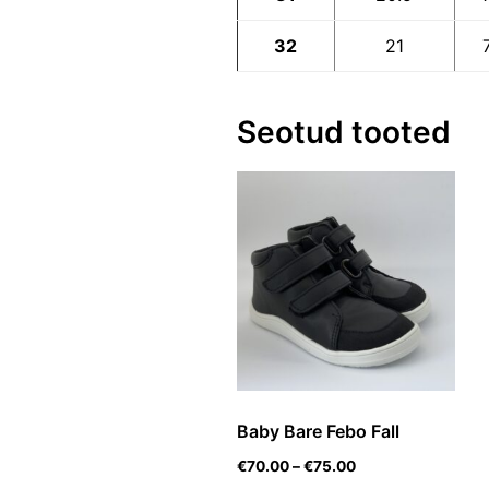
32
21
Seotud tooted
Baby Bare Febo Fall
€
70.00
–
€
75.00