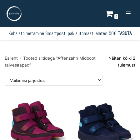
Mine
sisu
0
juurde
Kohaletoimetamine Smartposti pakiautomaati alates 50€
TASUTA
Esileht
»
Tooted siltidega “Affenzahn Midboot
Näitan kõiki 2
talvesaapad”
tulemust