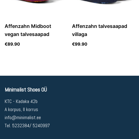
Affenzahn Midboot
Affenzahn talvesaapad
vegan talvesaapad
villaga
€
89.90
€
99.90
Minimalist Shoes OÜ
KTC - Kadaka 42b
A korpus, II korrus
info@minimalist.ee
Tel. 5232384/ 5240997