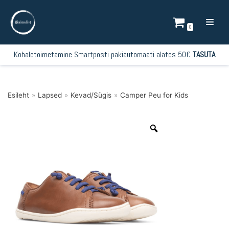
Mine
sisu
0
juurde
Kohaletoimetamine Smartposti pakiautomaati alates 50€
TASUTA
Esileht
»
Lapsed
»
Kevad/Sügis
»
Camper Peu for Kids