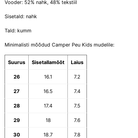
Vooder: 52% nahk, 48% tekstiil
Sisetald: nahk
Tald: kumm
Minimalisti mõõdud Camper Peu Kids mudelile:
Suurus
Sisetallamõõt
Laius
26
16.1
7.2
27
16.5
7.4
28
17.4
7.5
29
18
7.6
30
18.7
7.8