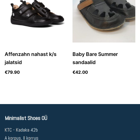
Affenzahn nahast k/s
Baby Bare Summer
jalatsid
sandaalid
€
79.90
€
42.00
Minimalist Shoes OÜ
KTC - Kadaka 42b
A korpus, II korrus