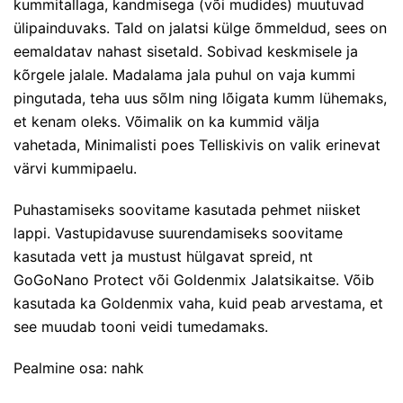
kummitallaga, kandmisega (või mudides) muutuvad
ülipainduvaks. Tald on jalatsi külge õmmeldud, sees on
eemaldatav nahast sisetald. Sobivad keskmisele ja
kõrgele jalale. Madalama jala puhul on vaja kummi
pingutada, teha uus sõlm ning lõigata kumm lühemaks,
et kenam oleks. Võimalik on ka kummid välja
vahetada, Minimalisti poes Telliskivis on valik erinevat
värvi kummipaelu.
Puhastamiseks soovitame kasutada pehmet niisket
lappi. Vastupidavuse suurendamiseks soovitame
kasutada vett ja mustust hülgavat spreid, nt
GoGoNano Protect või Goldenmix Jalatsikaitse. Võib
kasutada ka Goldenmix vaha, kuid peab arvestama, et
see muudab tooni veidi tumedamaks.
Pealmine osa: nahk