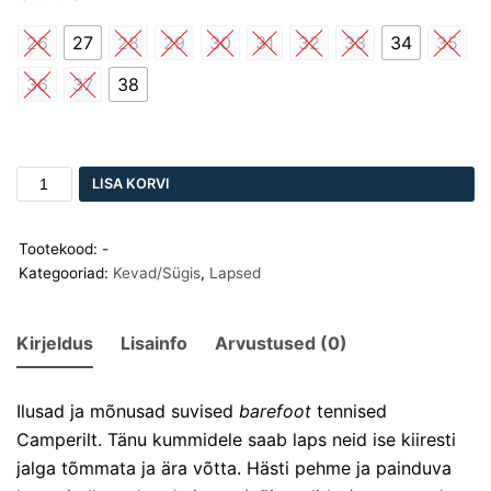
26
27
28
29
30
31
32
33
34
35
36
37
38
LISA KORVI
Tootekood:
-
Kategooriad:
Kevad/Sügis
,
Lapsed
Kirjeldus
Lisainfo
Arvustused (0)
Ilusad ja mõnusad suvised
barefoot
tennised
Camperilt. Tänu kummidele saab laps neid ise kiiresti
jalga tõmmata ja ära võtta. Hästi pehme ja painduva