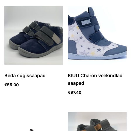
Beda sügissaapad
KIUU Charon veekindlad
saapad
€
55.00
€
97.40