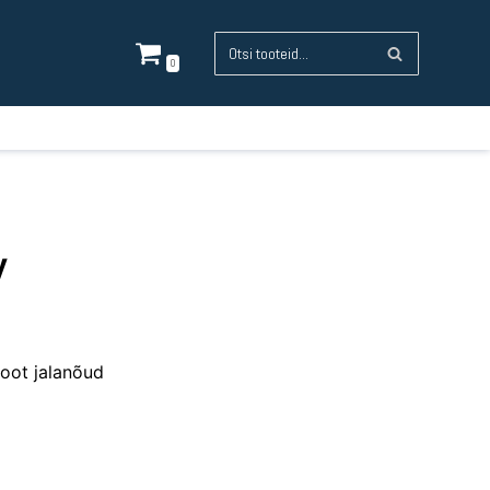
0
y
foot jalanõud