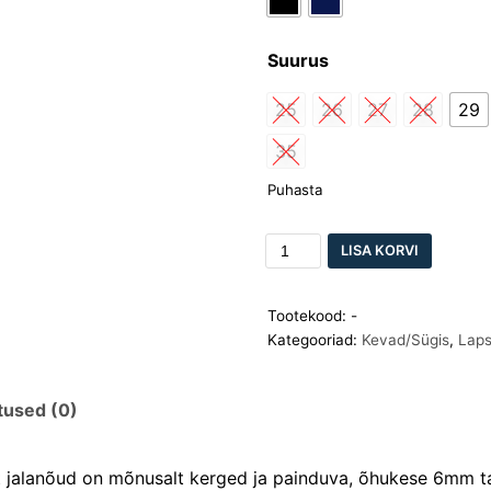
Suurus
25
26
27
28
29
35
Puhasta
LISA KORVI
Tootekood:
-
Kategooriad:
Kevad/Sügis
,
Lap
tused (0)
t jalanõud on mõnusalt kerged ja painduva, õhukese 6mm t