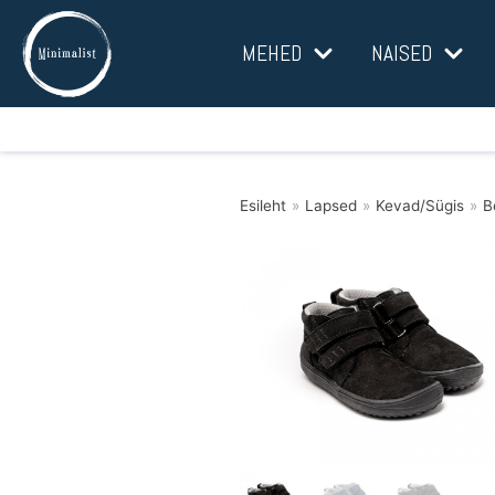
Mine
MEHED
NAISED
sisu
juurde
Esileht
»
Lapsed
»
Kevad/Sügis
»
B