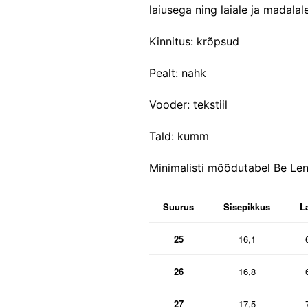
laiusega ning laiale ja madalale
Kinnitus: krõpsud
Pealt: nahk
Vooder: tekstiil
Tald: kumm
Minimalisti mõõdutabel Be Len
Suurus
Sisepikkus
L
25
16,1
26
16,8
27
17,5