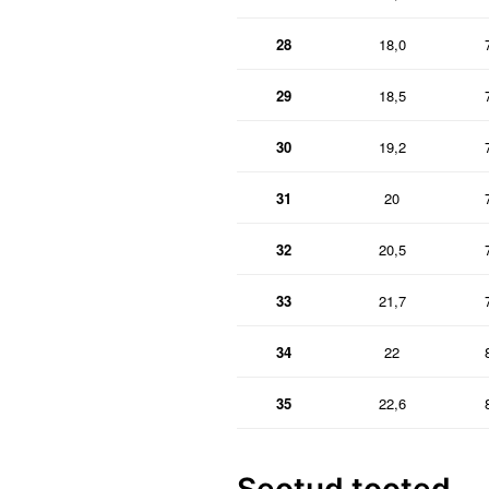
28
18,0
29
18,5
30
19,2
31
20
32
20,5
33
21,7
34
22
35
22,6
Seotud tooted