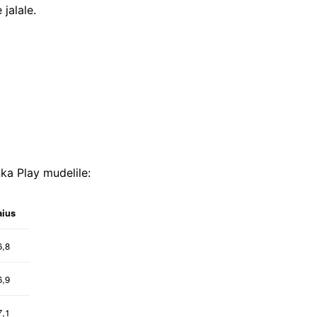
 jalale.
ka Play mudelile:
aius
6,8
6,9
7,1