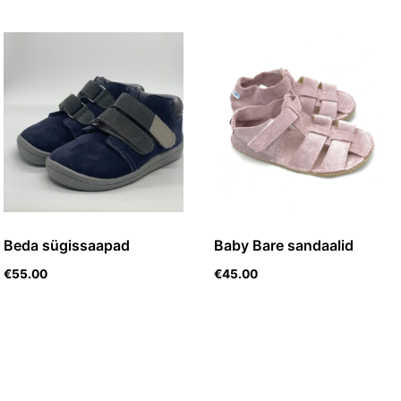
Beda sügissaapad
Baby Bare sandaalid
€
55.00
€
45.00