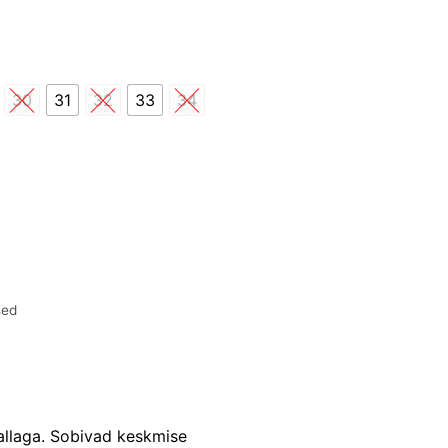
30
31
32
33
34
sed
allaga. Sobivad keskmise