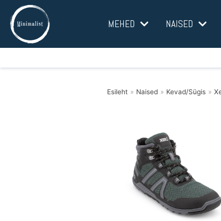
Mine
MEHED
NAISED
sisu
juurde
Esileht
»
Naised
»
Kevad/Sügis
»
Xe