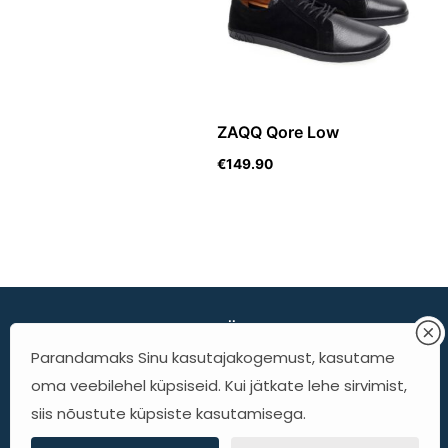
ZAQQ Qore Low
€
149.90
Minimalist Shoes OÜ
Parandamaks Sinu kasutajakogemust, kasutame
KTC - Kadaka 42b
oma veebilehel küpsiseid. Kui jätkate lehe sirvimist,
A korpus, II korrus
siis nõustute küpsiste kasutamisega.
info@minimalist.ee
Tel. 5232384/ 5240997