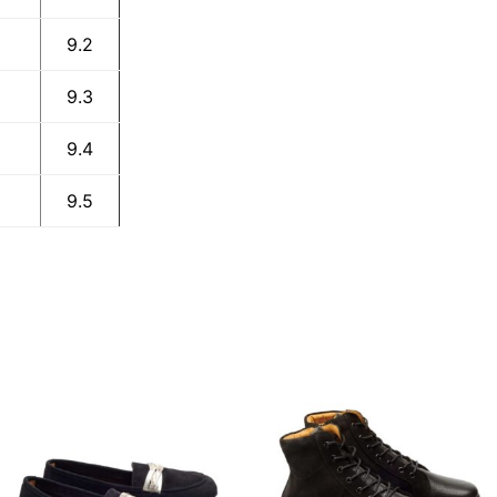
9.2
9.3
9.4
9.5