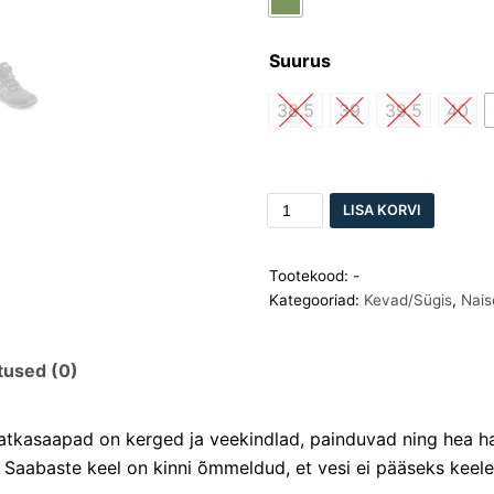
Suurus
38.5
39
39.5
40
LISA KORVI
Tootekood:
-
Kategooriad:
Kevad/Sügis
,
Nais
tused (0)
atkasaapad on kerged ja veekindlad, painduvad ning hea 
 Saabaste keel on kinni õmmeldud, et vesi ei pääseks keele