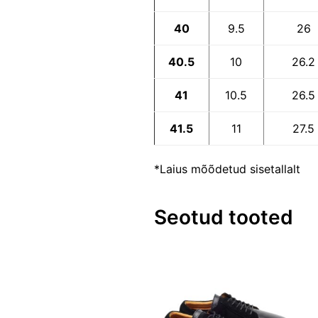
40
9.5
26
40.5
10
26.2
41
10.5
26.5
41.5
11
27.5
*Laius mõõdetud sisetallalt
Seotud tooted