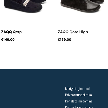
ZAQQ Qerp
ZAQQ Qore High
€
149.00
€
159.00
Müügitingimused
Privaatsuspoliitika
Kohaletoimetamine
Kauba tagastamine