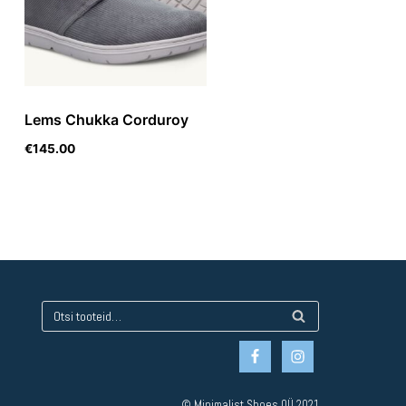
Lems Chukka Corduroy
€
145.00
© Minimalist Shoes OÜ 2021