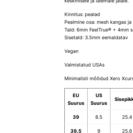
keskmisele ja laiemale jalale.
Kinnitus: pealad
Pealmine osa: mesh kangas j
Tald: 6mm FeelTrue® + 4mm s
Sisetald: 3.5mm eemaldatav
Vegan
Valmistatud USAs
Minimalisti mõõdud Xero Xcurs
EU
US
Sisepik
Suurus
Suurus
39
8.5
25.4
39.5
9
25.6