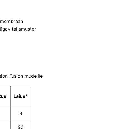
a membraan
ügav tallamuster
ion Fusion mudelile
kus
Laius*
9
9.1