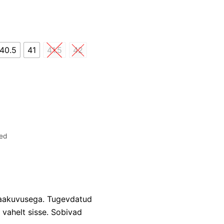
40.5
41
41.5
42
ed
haakuvusega. Tugevdatud
 vahelt sisse. Sobivad