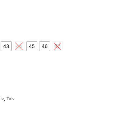
43
44
45
46
47
lv
,
Talv