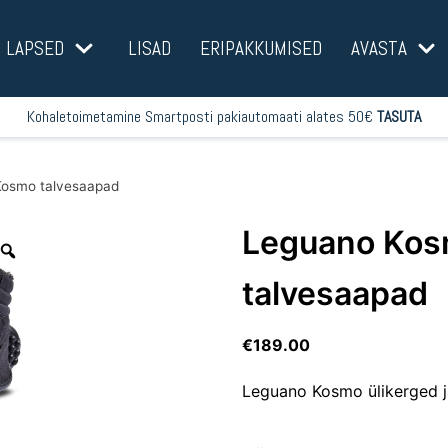
LAPSED
LISAD
ERIPAKKUMISED
AVASTA
Kohaletoimetamine Smartposti pakiautomaati alates 50€
TASUTA
osmo talvesaapad
Leguano Ko
talvesaapad
€
189.00
Leguano Kosmo ülikerged j