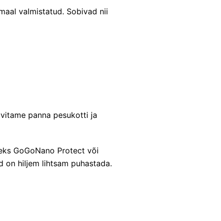
maal valmistatud. Sobivad nii
vitame panna pesukotti ja
teks
GoGoNano Protect
või
d on hiljem lihtsam puhastada.