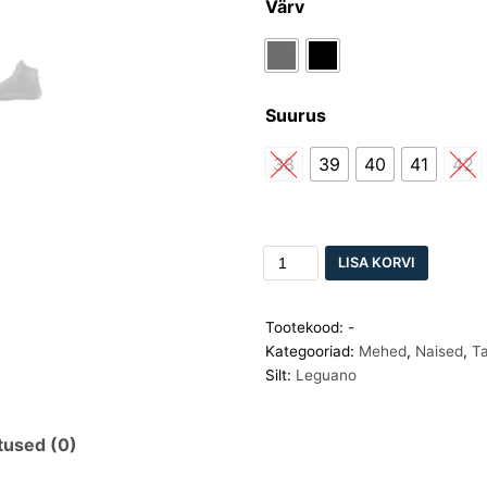
Värv
Suurus
38
39
40
41
42
LISA KORVI
Tootekood:
-
Kategooriad:
Mehed
,
Naised
,
Ta
Silt:
Leguano
tused (0)