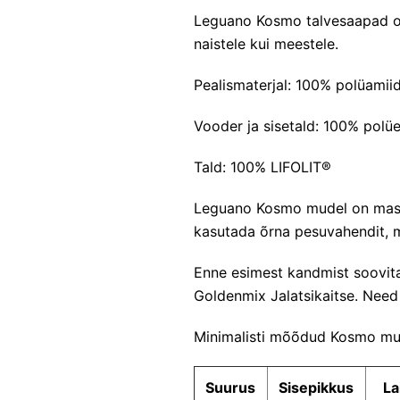
Leguano Kosmo talvesaapad on 
naistele kui meestele.
Pealismaterjal: 100% polüamii
Vooder ja sisetald: 100% polüe
Tald: 100% LIFOLIT®
Leguano Kosmo mudel on masin
kasutada õrna pesuvahendit, m
Enne esimest kandmist soovita
Goldenmix Jalatsikaitse
. Need
Minimalisti mõõdud Kosmo mud
Suurus
Sisepikkus
La