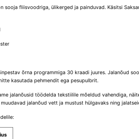
sooja fliisvoodriga, ülikerged ja painduvad. Käsitsi Saksa
d
ster
pestav õrna programmiga 30 kraadi juures. Jalanõud soo
itte kasutada pehmendit ega pesupulbrit.
me jalanõusid töödelda tekstiilile mõeldud vahendiga, näi
 muudavad jalanõud vett ja mustust hülgavaks ning jalatsei
elile:
ius