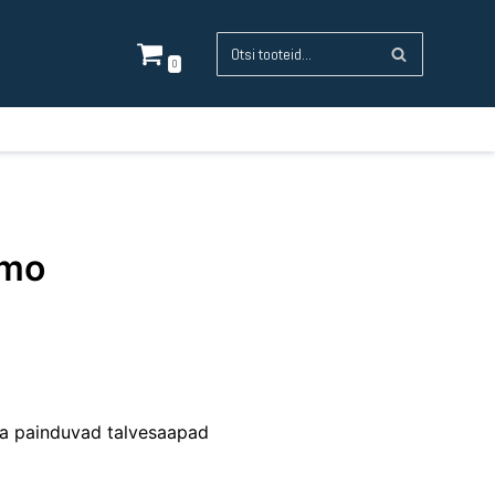
0
smo
a painduvad talvesaapad