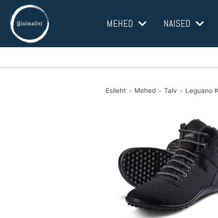
Mine
MEHED
NAISED
sisu
juurde
Esileht
»
Mehed
»
Talv
»
Leguano K