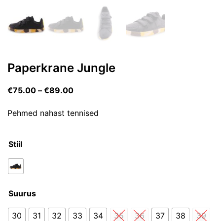
Paperkrane Jungle
€
75.00
–
€
89.00
Pehmed nahast tennised
Stiil
Suurus
30
31
32
33
34
35
36
37
38
39