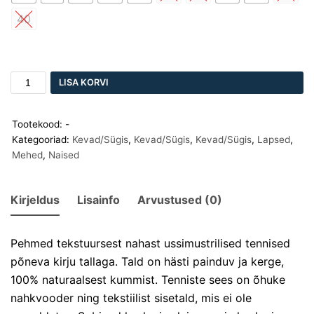
40
LISA KORVI
Tootekood:
-
Kategooriad:
Kevad/Sügis
,
Kevad/Sügis
,
Kevad/Sügis
,
Lapsed
,
Mehed
,
Naised
Kirjeldus
Lisainfo
Arvustused (0)
Pehmed tekstuursest nahast ussimustrilised tennised
põneva kirju tallaga. Tald on hästi painduv ja kerge,
100% naturaalsest kummist. Tenniste sees on õhuke
nahkvooder ning tekstiilist sisetald, mis ei ole