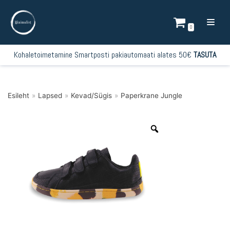
Mine
sisu
0
juurde
Kohaletoimetamine Smartposti pakiautomaati alates 50€
TASUTA
Esileht
»
Lapsed
»
Kevad/Sügis
»
Paperkrane Jungle