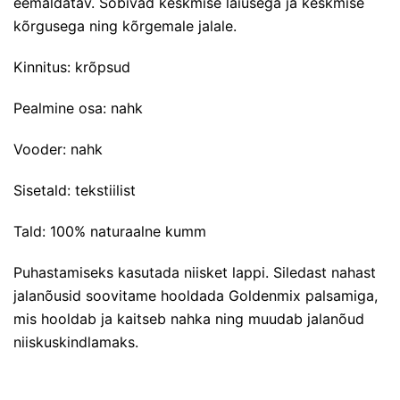
eemaldatav. Sobivad keskmise laiusega ja keskmise
kõrgusega ning kõrgemale jalale.
Kinnitus: krõpsud
Pealmine osa: nahk
Vooder: nahk
Sisetald: tekstiilist
Tald: 100% naturaalne kumm
Puhastamiseks kasutada niisket lappi. Siledast nahast
jalanõusid soovitame hooldada
Goldenmix palsamiga
,
mis hooldab ja kaitseb nahka ning muudab jalanõud
niiskuskindlamaks.