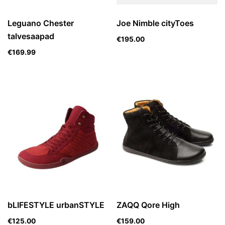
Leguano Chester
Joe Nimble cityToes
talvesaapad
€
195.00
€
169.99
bLIFESTYLE urbanSTYLE
ZAQQ Qore High
€
125.00
€
159.00