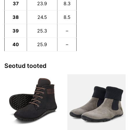
37
23.9
8.3
38
24.5
8.5
39
25.3
–
40
25.9
–
Seotud tooted