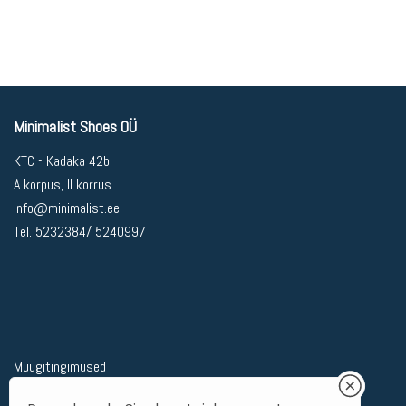
Minimalist Shoes OÜ
KTC - Kadaka 42b
A korpus, II korrus
info@minimalist.ee
Tel. 5232384/ 5240997
Müügitingimused
Privaatsuspoliitika