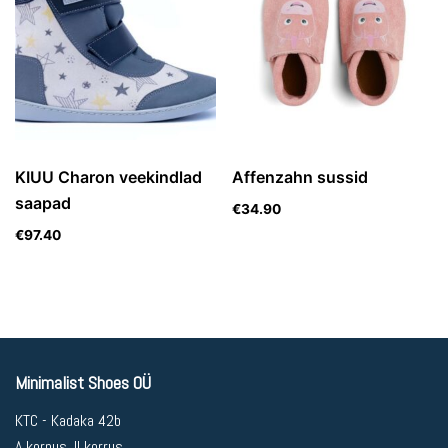
KIUU Charon veekindlad
Affenzahn sussid
saapad
€
34.90
€
97.40
Minimalist Shoes OÜ
KTC - Kadaka 42b
A korpus, II korrus