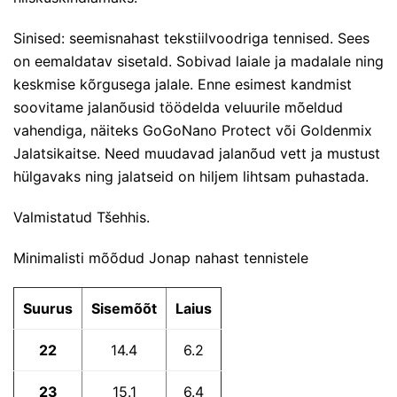
Sinised: seemisnahast tekstiilvoodriga tennised. Sees
on eemaldatav sisetald. Sobivad laiale ja madalale ning
keskmise kõrgusega jalale. Enne esimest kandmist
soovitame jalanõusid töödelda veluurile mõeldud
vahendiga, näiteks
GoGoNano Protect
või Goldenmix
Jalatsikaitse. Need muudavad jalanõud vett ja mustust
hülgavaks ning jalatseid on hiljem lihtsam puhastada.
Valmistatud Tšehhis.
Minimalisti mõõdud Jonap nahast tennistele
Suurus
Sisemõõt
Laius
22
14.4
6.2
23
15.1
6.4