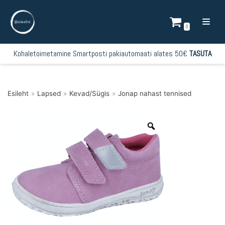
Mine
sisu
0
juurde
Kohaletoimetamine Smartposti pakiautomaati alates 50€
TASUTA
Esileht
»
Lapsed
»
Kevad/Sügis
»
Jonap nahast tennised