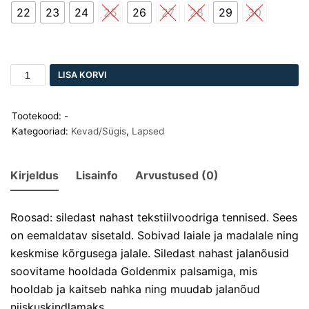
22
23
24
25
26
27
28
29
30
LISA KORVI
Tootekood:
-
Kategooriad:
Kevad/Sügis
,
Lapsed
Kirjeldus
Lisainfo
Arvustused (0)
Roosad: siledast nahast tekstiilvoodriga tennised. Sees
on eemaldatav sisetald. Sobivad laiale ja madalale ning
keskmise kõrgusega jalale. Siledast nahast jalanõusid
soovitame hooldada
Goldenmix palsamiga
, mis
hooldab ja kaitseb nahka ning muudab jalanõud
niiskuskindlamaks.