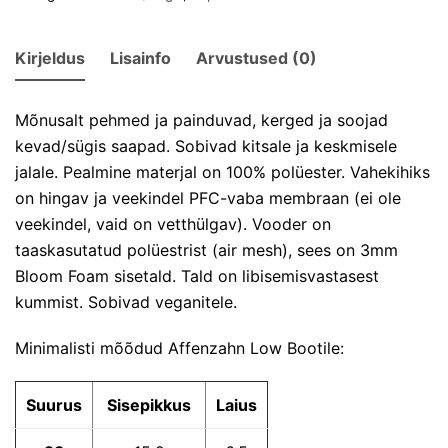
Kirjeldus
Lisainfo
Arvustused (0)
Mõnusalt pehmed ja painduvad, kerged ja soojad
kevad/sügis saapad. Sobivad kitsale ja keskmisele
jalale. Pealmine materjal on 100% polüester. Vahekihiks
on hingav ja veekindel PFC-vaba membraan (ei ole
veekindel, vaid on vetthülgav). Vooder on
taaskasutatud polüestrist (air mesh), sees on 3mm
Bloom Foam sisetald. Tald on libisemisvastasest
kummist. Sobivad veganitele.
Minimalisti mõõdud Affenzahn Low Bootile:
Suurus
Sisepikkus
Laius