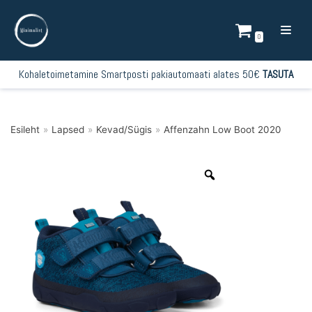
Mine
sisu
0
juurde
Kohaletoimetamine Smartposti pakiautomaati alates 50€
TASUTA
Esileht
»
Lapsed
»
Kevad/Sügis
»
Affenzahn Low Boot 2020