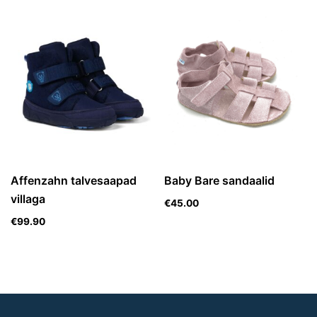
Affenzahn talvesaapad
Baby Bare sandaalid
villaga
€
45.00
€
99.90