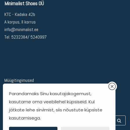
Minimalist Shoes OÜ
KTC - Kadaka 42b
A korpus, II korrus
info@minimalist.ee
Tel. 5232384/ 5240997
Müügitingimused
Privaatsuspoliitika
Parandamaks Sinu kasutajakogemust,
Kohaletoimetamine
kasutame oma veebilehel küpsiseid. Kui
Kauba tagastamine
jätkate lehe sirvimist, siis nõustute küpsiste
kasutamisega.