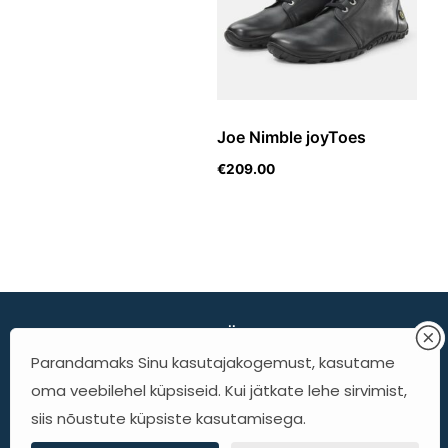
Joe Nimble joyToes
€
209.00
Minimalist Shoes OÜ
Parandamaks Sinu kasutajakogemust, kasutame
KTC - Kadaka 42b
oma veebilehel küpsiseid. Kui jätkate lehe sirvimist,
A korpus, II korrus
siis nõustute küpsiste kasutamisega.
info@minimalist.ee