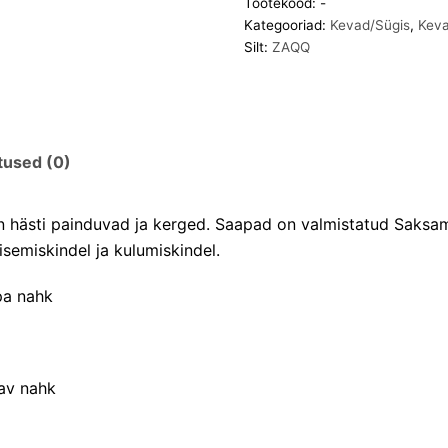
Tootekood:
-
Kategooriad:
Kevad/Sügis
,
Keva
Silt:
ZAQQ
tused (0)
 hästi painduvad ja kerged. Saapad on valmistatud Saksama
isemiskindel ja kulumiskindel.
pa nahk
gav nahk