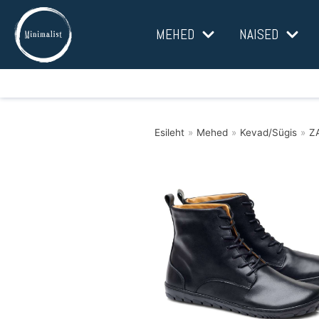
Mine
MEHED
NAISED
sisu
juurde
Esileht
»
Mehed
»
Kevad/Sügis
»
Z