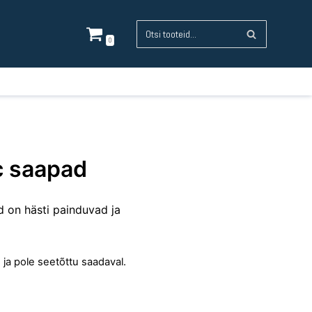
0
c saapad
 on hästi painduvad ja
 ja pole seetõttu saadaval.