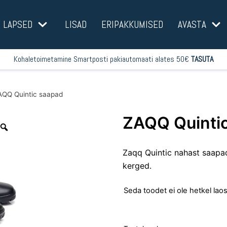
LAPSED
LISAD
ERIPAKKUMISED
AVASTA
Kohaletoimetamine Smartposti pakiautomaati alates 50€
TASUTA
AQQ Quintic saapad
ZAQQ Quinti
Zaqq Quintic nahast saapad
kerged.
Seda toodet ei ole hetkel laos