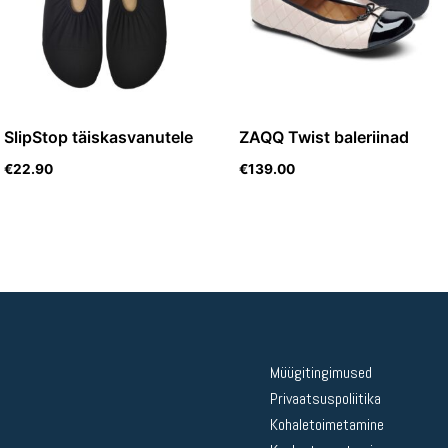
SlipStop täiskasvanutele
ZAQQ Twist baleriinad
€
22.90
€
139.00
Müügitingimused
Privaatsuspoliitika
Kohaletoimetamine