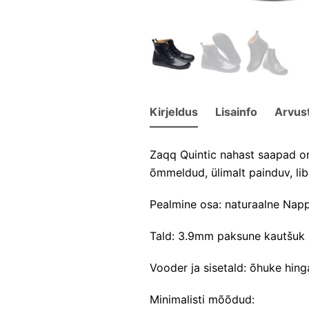
Kirjeldus
Lisainfo
Arvus
Zaqq Quintic nahast saapad on
õmmeldud, ülimalt painduv, lib
Pealmine osa: naturaalne Nap
Tald: 3.9mm paksune kautšuk
Vooder ja sisetald: õhuke hin
Minimalisti mõõdud: