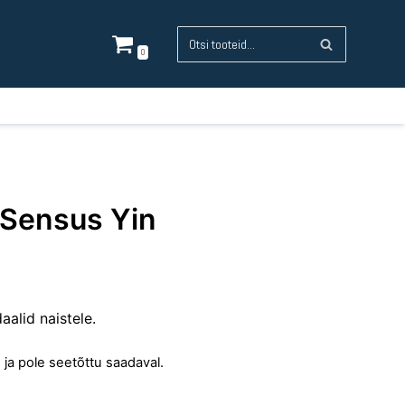
0
 Sensus Yin
alid naistele.
 ja pole seetõttu saadaval.