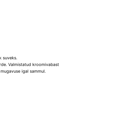
k suveks.
äärde. Valmistatud kroomivabast
e mugavuse igal sammul.