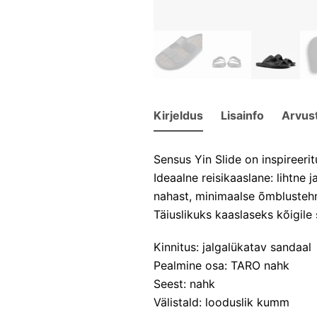
Kirjeldus
Lisainfo
Arvus
Sensus Yin Slide on inspireeri
Ideaalne reisikaaslane: lihtne
nahast, minimaalse õmblusteh
Täiuslikuks kaaslaseks kõigile 
Kinnitus: jalgalükatav sandaal
Pealmine osa: TARO nahk
Seest: nahk
Välistald: looduslik kumm