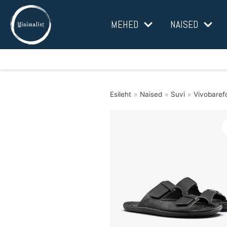
Mine
MEHED
NAISED
sisu
juurde
Esileht
»
Naised
»
Suvi
»
Vivobarefo