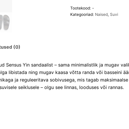
Tootekood:
-
Kategooriad:
Naised
,
Suvi
tused (0)
tud Sensus Yin sandaalist – sama minimalistlik ja mugav vali
 jalga libistada ning mugav kaasa võtta randa või basseini 
nikaga ja reguleeritava sobivusega, mis tagab maksimaals
suvisele seiklusele – olgu see linnas, looduses või rannas.