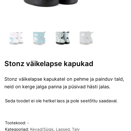
Stonz väikelapse kapukad
Stonz väikelapse kapukatel on pehme ja painduv tald,
neid on kerge jalga panna ja püsivad hästi jalas.
Seda toodet ei ole hetkel laos ja pole seetõttu saadaval.
Tootekood:
-
Kategooriad:
Kevad/Sügis
,
Lapsed
,
Talv