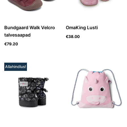
Bundgaard Walk Velcro
OmaKing Lusti
talvesaapad
€
38.00
€
79.20
Allahindlus!