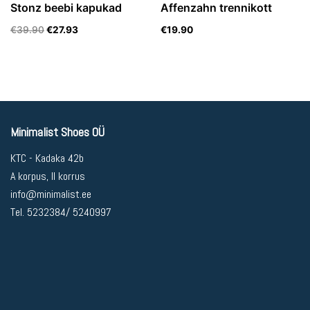
Stonz beebi kapukad
Affenzahn trennikott
€
39.90
€
27.93
€
19.90
Minimalist Shoes OÜ
KTC - Kadaka 42b
A korpus, II korrus
info@minimalist.ee
Tel. 5232384/ 5240997