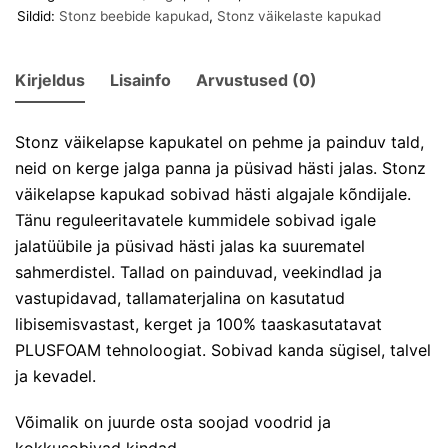
Sildid:
Stonz beebide kapukad
,
Stonz väikelaste kapukad
Kirjeldus
Lisainfo
Arvustused (0)
Stonz väikelapse kapukatel on pehme ja painduv tald,
neid on kerge jalga panna ja püsivad hästi jalas. Stonz
väikelapse kapukad sobivad hästi algajale kõndijale.
Tänu reguleeritavatele kummidele sobivad igale
jalatüübile ja püsivad hästi jalas ka suurematel
sahmerdistel. Tallad on painduvad, veekindlad ja
vastupidavad, tallamaterjalina on kasutatud
libisemisvastast, kerget ja 100% taaskasutatavat
PLUSFOAM tehnoloogiat. Sobivad kanda sügisel, talvel
ja kevadel.
Võimalik on juurde osta soojad voodrid ja
kokkusobivad kindad.