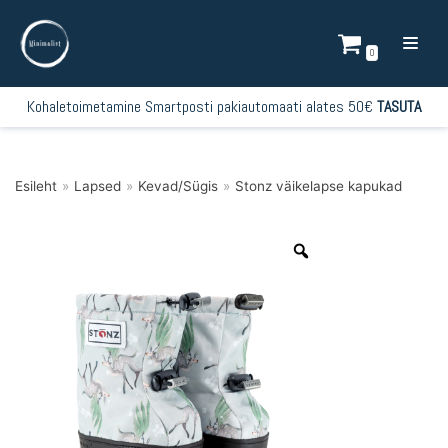
Mine
sisu
0
juurde
Kohaletoimetamine Smartposti pakiautomaati alates 50€
TASUTA
Esileht
»
Lapsed
»
Kevad/Sügis
»
Stonz väikelapse kapukad