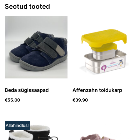
Seotud tooted
Beda sügissaapad
Affenzahn toidukarp
€
55.00
€
39.90
Allahindlus!