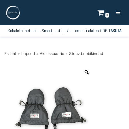
Mine
sisu
0
juurde
Kohaletoimetamine Smartposti pakiautomaati alates 50€
TASUTA
Esileht
»
Lapsed
»
Aksessuaarid
»
Stonz beebikindad