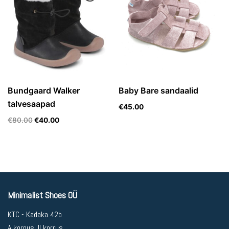
Bundgaard Walker
Baby Bare sandaalid
talvesaapad
€
45.00
€
80.00
€
40.00
Minimalist Shoes OÜ
KTC - Kadaka 42b
A korpus, II korrus