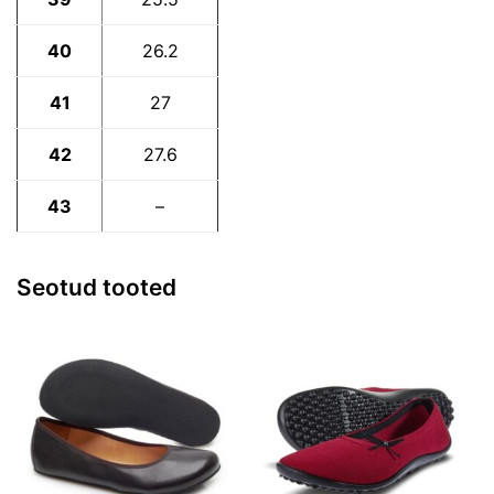
40
26.2
41
27
42
27.6
43
–
Seotud tooted