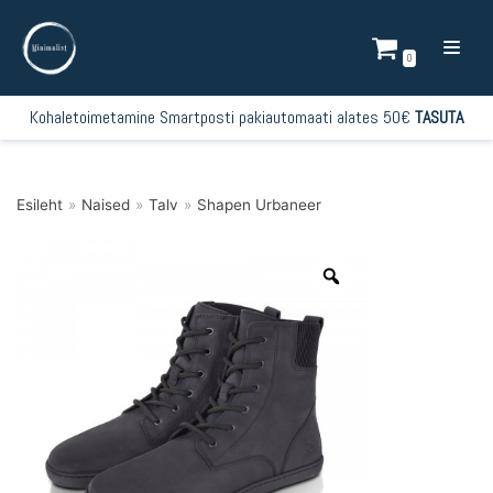
Mine
sisu
0
juurde
Kohaletoimetamine Smartposti pakiautomaati alates 50€
TASUTA
Esileht
»
Naised
»
Talv
»
Shapen Urbaneer