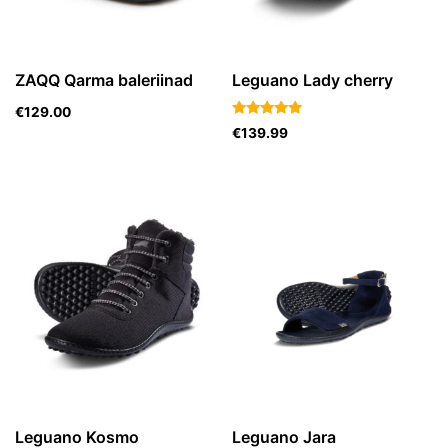
ZAQQ Qarma baleriinad
Leguano Lady cherry
€
129.00
Hinnanguga
€
139.99
5.00
/ 5
Leguano Kosmo
Leguano Jara