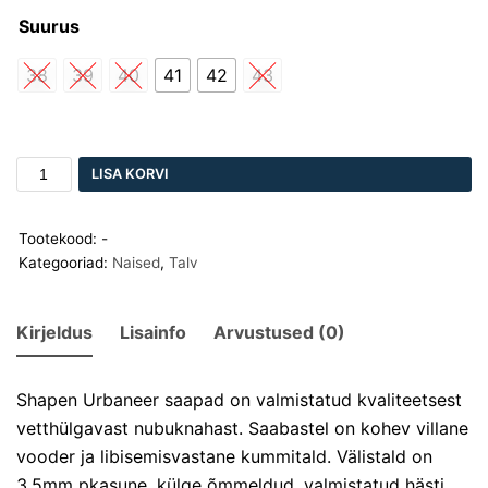
Suurus
38
39
40
41
42
43
LISA KORVI
Tootekood:
-
Kategooriad:
Naised
,
Talv
Kirjeldus
Lisainfo
Arvustused (0)
Shapen Urbaneer saapad on valmistatud kvaliteetsest
vetthülgavast nubuknahast. Saabastel on kohev villane
vooder ja libisemisvastane kummitald. Välistald on
3.5mm pkasune, külge õmmeldud, valmistatud hästi