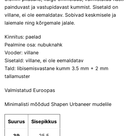
painduvast ja vastupidavast kummist. Sisetald on
villane, ei ole eemaldatav. Sobivad keskmisele ja
laiemale ning kõrgemale jalale.
Kinnitus: paelad
Pealmine osa: nubuknahk
Vooder: villane
Sisetald: villane, ei ole eemaldatav
Tald: libisemisvastane kumm 3.5 mm + 2 mm
tallamuster
Valmistatud Euroopas
Minimalisti mõõdud Shapen Urbaneer mudelile
Suurus
Sisepikkus
39
25.5