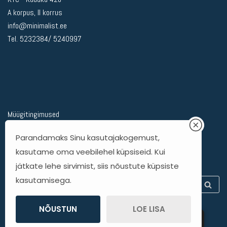
A korpus, II korrus
info@minimalist.ee
Tel. 5232384/ 5240997
Müügitingimused
Privaatsuspoliitika
Parandamaks Sinu kasutajakogemust,
Kohaletoimetamine
kasutame oma veebilehel küpsiseid. Kui
Kauba tagastamine
jätkate lehe sirvimist, siis nõustute küpsiste
kasutamisega.
NÕUSTUN
LOE LISA
ET