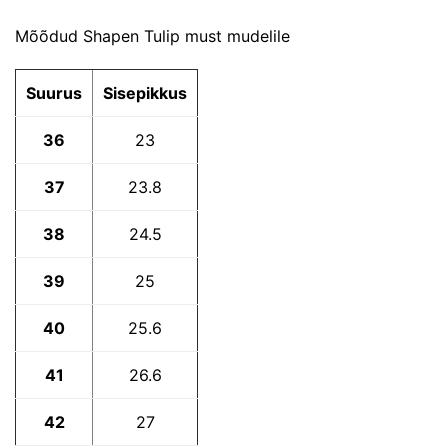
Mõõdud Shapen Tulip must mudelile
Suurus
Sisepikkus
36
23
37
23.8
38
24.5
39
25
40
25.6
41
26.6
42
27