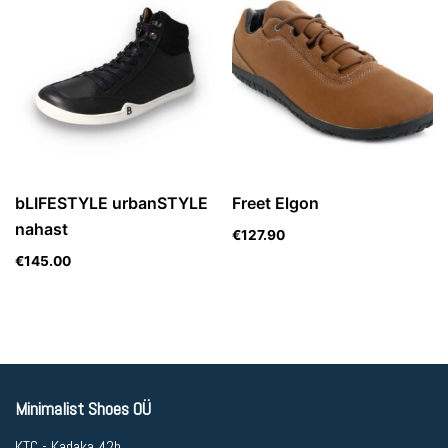
bLIFESTYLE urbanSTYLE
Freet Elgon
nahast
€
127.90
€
145.00
Minimalist Shoes OÜ
KTC - Kadaka 42b