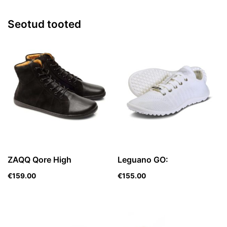
Seotud tooted
ZAQQ Qore High
Leguano GO:
€
159.00
€
155.00