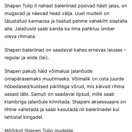
Shapen Tulip II nahast baleriinad püsivad hästi jalas, on
mugavad ja näevad head välja. Uuel mudelil on
täiustatud kannaosa ja lisatud pehme vahekiht sisetalla
alla. Jalaõusid saab kanda ka ilma pahkluu ümber
oleva rihmata.
Shapen baleriinad on saadaval kahes ernevas laiuses –
regular ja wide (lai).
Shapen pakub häid võimalusi jalanõude
omapärasemaks muutmiseks. Võimalik on osta juurde
hõbedased/kuldsed pärlitega võrud, mis käivad rihma
aasast läbi. Samuti on saadaval lipsud, mille saab
klambriga jalanõule kinnitada. Shapeni aksessuaare on
lihtne vahetada ja saab kasutada nii baleriinadel kui
lahtistel kingadel.
Mõõdud Shapen Tulip mudelile