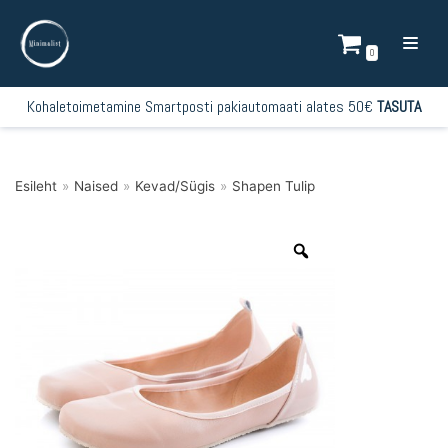
Mine
sisu
0
juurde
Kohaletoimetamine Smartposti pakiautomaati alates 50€
TASUTA
Esileht
»
Naised
»
Kevad/Sügis
»
Shapen Tulip