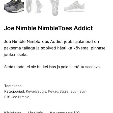
Joe Nimble NimbleToes Addict
Joe Nimble NimbleToes Addict jooksujalanõud on
paksema tallaga ja sobivad hästi ka kõvemal pinnasel
jooksmiseks.
Seda toodet ei ole hetkel laos ja pole seetõttu saadaval.
Tootekood:
-
Kategooriad:
Kevad/Sügis
,
Kevad/Sügis
,
Suvi
,
Suvi
Silt:
Joe Nimble
Kirjeldus
Lisainfo
Arvustused (0)