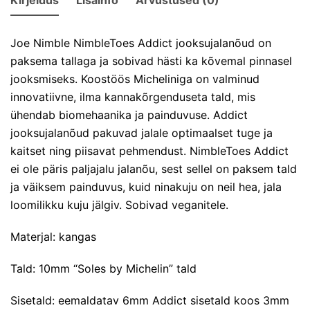
Joe Nimble NimbleToes Addict jooksujalanõud on
paksema tallaga ja sobivad hästi ka kõvemal pinnasel
jooksmiseks. Koostöös Micheliniga on valminud
innovatiivne, ilma kannakõrgenduseta tald, mis
ühendab biomehaanika ja painduvuse. Addict
jooksujalanõud pakuvad jalale optimaalset tuge ja
kaitset ning piisavat pehmendust. NimbleToes Addict
ei ole päris paljajalu jalanõu, sest sellel on paksem tald
ja väiksem painduvus, kuid ninakuju on neil hea, jala
loomilikku kuju jälgiv. Sobivad veganitele.
Materjal: kangas
Tald: 10mm “Soles by Michelin” tald
Sisetald: eemaldatav 6mm Addict sisetald koos 3mm