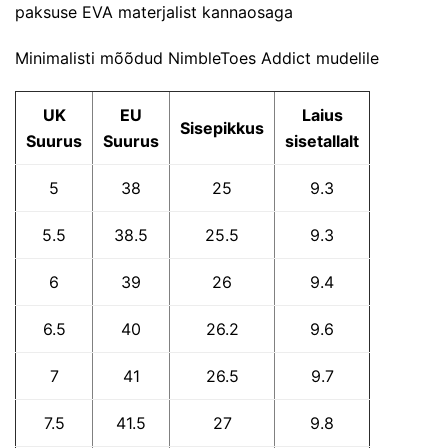
paksuse EVA materjalist kannaosaga
Minimalisti mõõdud NimbleToes Addict mudelile
UK
EU
Laius
Sisepikkus
Suurus
Suurus
sisetallalt
5
38
25
9.3
5.5
38.5
25.5
9.3
6
39
26
9.4
6.5
40
26.2
9.6
7
41
26.5
9.7
7.5
41.5
27
9.8