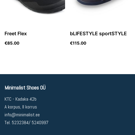
Freet Flex
bLIFESTYLE sportSTYLE
€
85.00
€
115.00
Minimalist Shoes OÜ
KTC - Kadaka 42b
A korpus, II korrus
info@minimalist.ee
Tel. 5232384/ 5240997