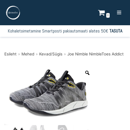
Mine
sisu
0
juurde
Kohaletoimetamine Smartposti pakiautomaati alates 50€
TASUTA
Esileht
»
Mehed
»
Kevad/Sügis
»
Joe Nimble NimbleToes Addict