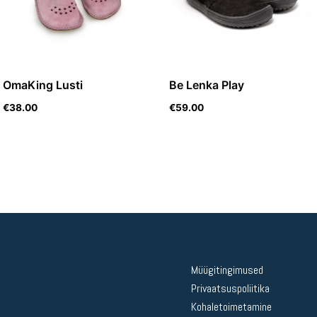
OmaKing Lusti
Be Lenka Play
€
38.00
€
59.00
Müügitingimused
Privaatsuspoliitika
Kohaletoimetamine