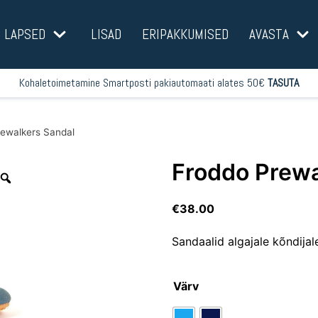
LAPSED
LISAD
ERIPAKKUMISED
AVASTA
Kohaletoimetamine Smartposti pakiautomaati alates 50€
TASUTA
ewalkers Sandal
Froddo Prewa
€
38.00
Sandaalid algajale kõndijal
Värv