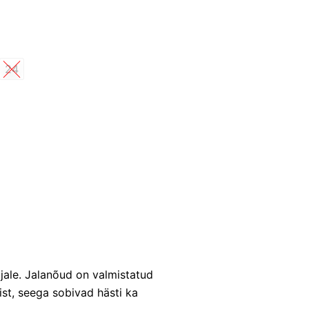
24
jale. Jalanõud on valmistatud
st, seega sobivad hästi ka