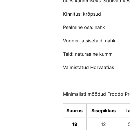
õues kandmiseks. Sobivad keskm
Kinnitus: krõpsud
Pealmine osa: nahk
Vooder ja sisetald: nahk
Tald: naturaalne kumm
Valmistatud Horvaatias
Minimalisti mõõdud Froddo Pr
Suurus
Sisepikkus
L
19
12