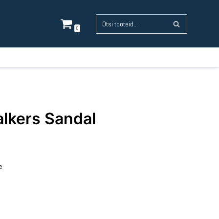
0
lkers Sandal
e