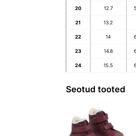
20
12.7
21
13.2
22
14
23
14.8
24
15.5
Seotud tooted