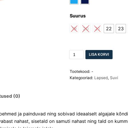
Suurus
19
20
21
22
23
LISA KORVI
Tootekood:
-
Kategooriad:
Lapsed
,
Suvi
tused (0)
ehmed ja painduvad ning sobivad ideaalselt algajale kõndi
bast nahast, sisetald on samuti nahast ning tald on kummi