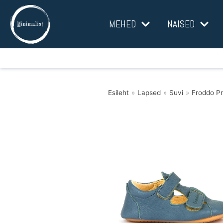
Mine
MEHED
NAISED
sisu
juurde
Esileht
»
Lapsed
»
Suvi
»
Froddo Pr