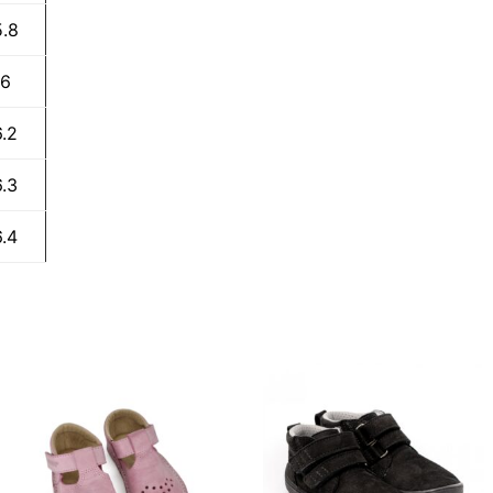
5.8
6
6.2
6.3
6.4