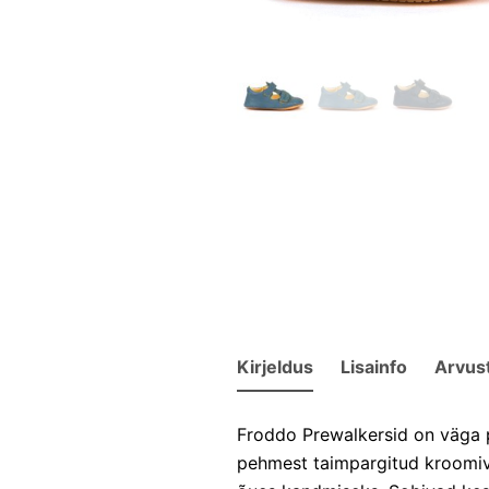
Kirjeldus
Lisainfo
Arvus
Froddo Prewalkersid on väga p
pehmest taimpargitud kroomiva