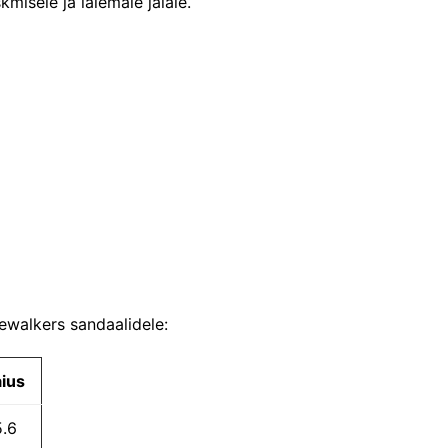
isele ja laiemale jalale.
ewalkers sandaalidele:
aius
5.6