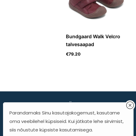
Bundgaard Walk Velcro
talvesaapad
€
79.20
Minimalist Shoes OÜ
Parandamaks Sinu kasutajakogemust, kasutame
KTC - Kadaka 42b
oma veebilehel küpsiseid. Kui jätkate lehe sirvimist,
A korpus, II korrus
siis nõustute küpsiste kasutamisega.
info@minimalist.ee