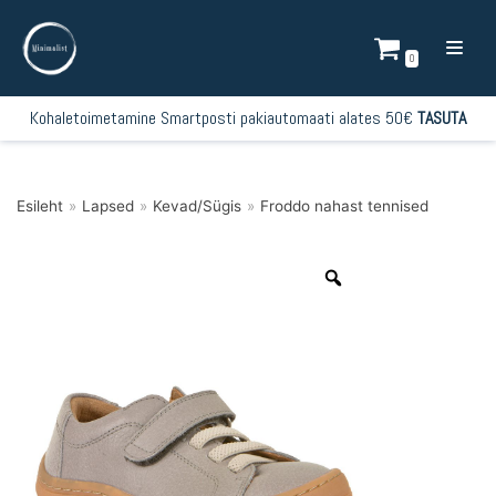
Mine
sisu
0
juurde
Kohaletoimetamine Smartposti pakiautomaati alates 50€
TASUTA
Esileht
»
Lapsed
»
Kevad/Sügis
»
Froddo nahast tennised