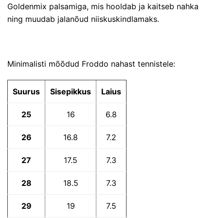
Goldenmix palsamiga
, mis hooldab ja kaitseb nahka
ning muudab jalanõud niiskuskindlamaks.
Minimalisti mõõdud Froddo nahast tennistele:
Suurus
Sisepikkus
Laius
25
16
6.8
26
16.8
7.2
27
17.5
7.3
28
18.5
7.3
29
19
7.5