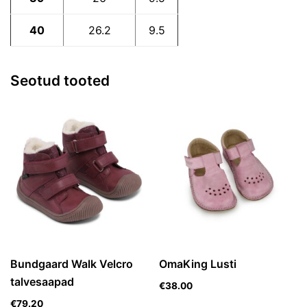
40
26.2
9.5
Seotud tooted
Bundgaard Walk Velcro
OmaKing Lusti
talvesaapad
€
38.00
€
79.20