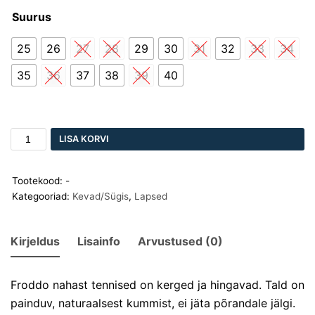
Suurus
25
26
27
28
29
30
31
32
33
34
35
36
37
38
39
40
LISA KORVI
Tootekood:
-
Kategooriad:
Kevad/Sügis
,
Lapsed
Kirjeldus
Lisainfo
Arvustused (0)
Froddo nahast tennised on kerged ja hingavad. Tald on
painduv, naturaalsest kummist, ei jäta põrandale jälgi.