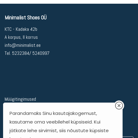
Minimalist Shoes OÜ
KTC - Kadaka 42b
A korpus, II korrus
info@minimalist.ee
Tel. 5232384/ 5240997
Müügitingimused
Privaatsuspoliitika
Parandamaks Sinu kasutajakogemust,
Kohaletoimetamine
kasutame oma veebilehel küpsiseid. Kui
Kauba tagastamine
jätkate lehe sirvimist, siis nõustute küpsiste