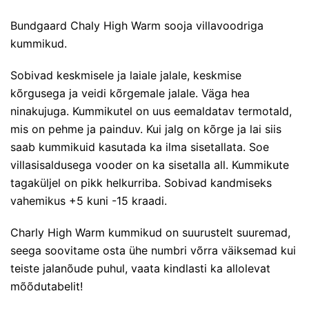
Bundgaard Chaly High Warm sooja villavoodriga
kummikud.
Sobivad keskmisele ja laiale jalale, keskmise
kõrgusega ja veidi kõrgemale jalale. Väga hea
ninakujuga. Kummikutel on uus eemaldatav termotald,
mis on pehme ja painduv. Kui jalg on kõrge ja lai siis
saab kummikuid kasutada ka ilma sisetallata. Soe
villasisaldusega vooder on ka sisetalla all. Kummikute
tagaküljel on pikk helkurriba. Sobivad kandmiseks
vahemikus +5 kuni -15 kraadi.
Charly High Warm kummikud on suurustelt suuremad,
seega soovitame osta ühe numbri võrra väiksemad kui
teiste jalanõude puhul, vaata kindlasti ka allolevat
mõõdutabelit!