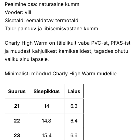
Pealmine osa: naturaalne kumm
Vooder: vill
Sisetald: eemaldatav termotald
Tald: painduv ja libisemisvastane kumm
Charly High Warm on täielikult vaba PVC-st, PFAS-ist
ja muudest kahjulikest kemikaalidest, tagades ohutu
valiku sinu lapsele.
Minimalisti mõõdud Charly High Warm mudelile
Suurus
Sisepikkus
Laius
21
14
6.3
22
14.8
6.4
23
15.4
6.6