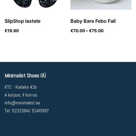
SlipStop lastele
Baby Bare Febo Fall
€
19.90
€
70.00
–
€
75.00
Minimalist Shoes OÜ
KTC - Kadaka 42b
A korpus, II korrus
info@minimalist.ee
Tel. 5232384/ 5240997