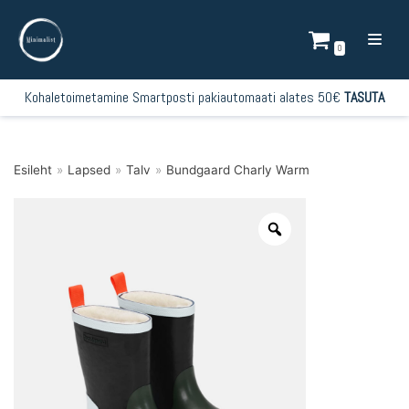
Mine
sisu
0
juurde
Kohaletoimetamine Smartposti pakiautomaati alates 50€
TASUTA
Esileht
»
Lapsed
»
Talv
»
Bundgaard Charly Warm