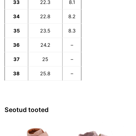
33
22.3
8.1
34
22.8
8.2
35
23.5
8.3
36
24.2
–
37
25
–
38
25.8
–
Seotud tooted