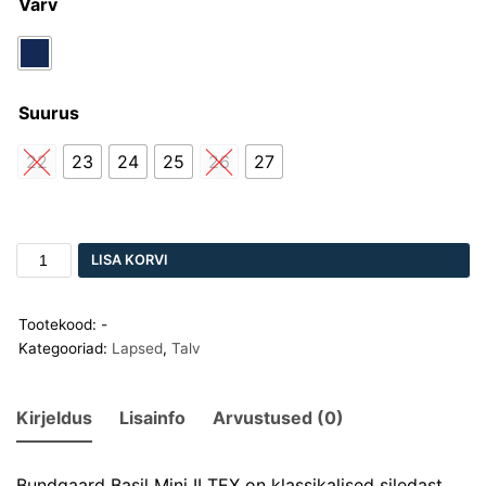
Värv
Suurus
22
23
24
25
26
27
LISA KORVI
Tootekood:
-
Kategooriad:
Lapsed
,
Talv
Kirjeldus
Lisainfo
Arvustused (0)
Bundgaard Basil Mini II TEX on klassikalised siledast