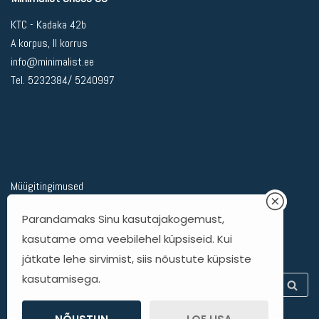
KTC - Kadaka 42b
A korpus, II korrus
info@minimalist.ee
Tel. 5232384/ 5240997
Müügitingimused
Privaatsuspoliitika
Parandamaks Sinu kasutajakogemust,
Kohaletoimetamine
kasutame oma veebilehel küpsiseid. Kui
Kauba tagastamine
jätkate lehe sirvimist, siis nõustute küpsiste
kasutamisega.