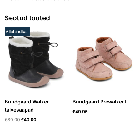
Seotud tooted
Allahindlus!
Bundgaard Walker
Bundgaard Prewalker II
talvesaapad
€
49.95
€
80.00
€
40.00