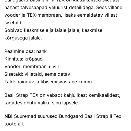
nahast talvesaapad veluurist detailidega. Sees villane
vooder ja TEX-membraan, lisaks eemaldatav villast
sisetald.
Sobivad keskmisele ja laiale jalale, keskmise
kõrgusega jalale.
Pealmine osa: nahk
Kinnitus: krõpsud
Vooder: membraan + vill
Sisetald: villatald, eemaldatav
Tald: painduv ja libisemisvastane kumm
Basil Strap TEX on vabadt kahjulikest kemikaalidest,
tagades ohutu valiku sinu lapsele.
NB!
Suuremad suurused
Bundgaard Basil Strap II Tex
toote all.