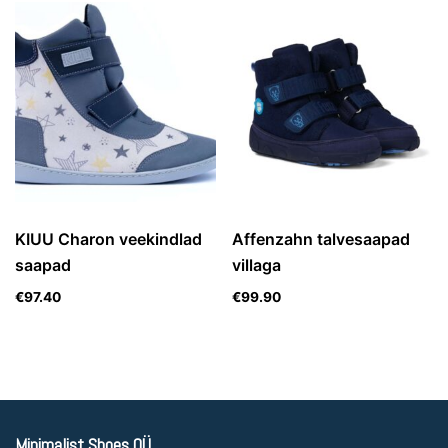
KIUU Charon veekindlad
Affenzahn talvesaapad
saapad
villaga
€
97.40
€
99.90
Minimalist Shoes OÜ