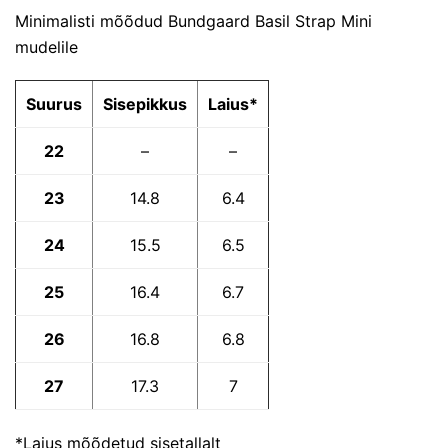
Minimalisti mõõdud Bundgaard Basil Strap Mini
mudelile
Suurus
Sisepikkus
Laius*
22
–
–
23
14.8
6.4
24
15.5
6.5
25
16.4
6.7
26
16.8
6.8
27
17.3
7
*Laius mõõdetud sisetallalt