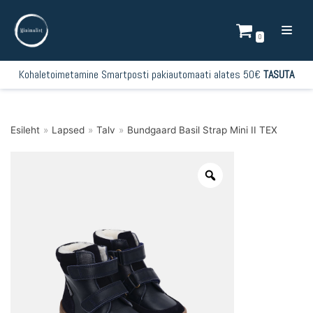
Mine
sisu
0
juurde
Kohaletoimetamine Smartposti pakiautomaati alates 50€
TASUTA
Esileht
»
Lapsed
»
Talv
»
Bundgaard Basil Strap Mini II TEX