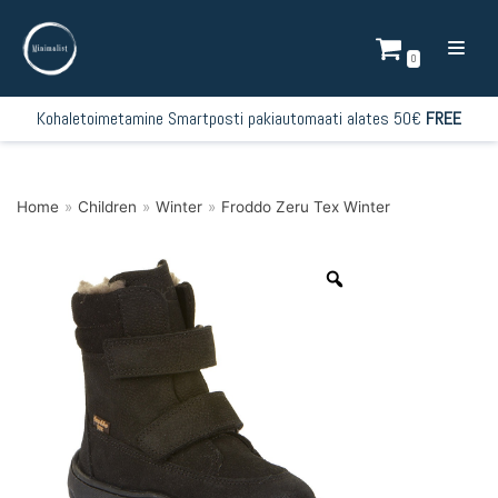
Skip
to
0
content
Kohaletoimetamine Smartposti pakiautomaati alates 50€
FREE
Home
»
Children
»
Winter
»
Froddo Zeru Tex Winter