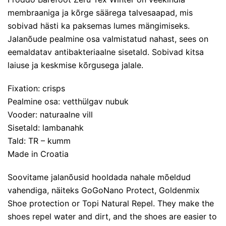
membraaniga ja kõrge säärega talvesaapad, mis
sobivad hästi ka paksemas lumes mängimiseks.
Jalanõude pealmine osa valmistatud nahast, sees on
eemaldatav antibakteriaalne sisetald. Sobivad kitsa
laiuse ja keskmise kõrgusega jalale.
Fixation: crisps
Pealmine osa: vetthülgav nubuk
Vooder: naturaalne vill
Sisetald: lambanahk
Tald: TR – kumm
Made in Croatia
Soovitame jalanõusid hooldada nahale mõeldud
vahendiga, näiteks
GoGoNano Protect
,
Goldenmix
Shoe protection
or
Topi Natural Repel
. They make the
shoes repel water and dirt, and the shoes are easier to