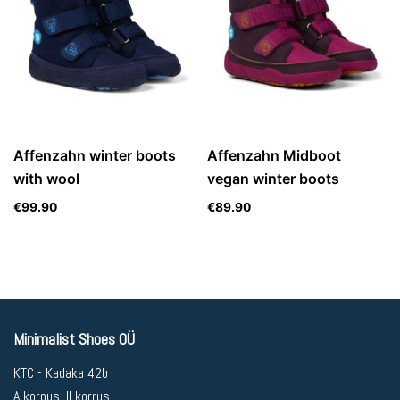
Affenzahn winter boots
Affenzahn Midboot
with wool
vegan winter boots
€
99.90
€
89.90
Minimalist Shoes OÜ
KTC - Kadaka 42b
A korpus, II korrus