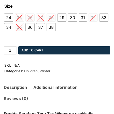
Size
24
25
26
27
28
29
30
31
32
33
34
35
36
37
38
ADD TO CART
SKU:
N/A
Categories:
Children
,
Winter
Description
Additional information
Reviews (0)
Froddo Barefoot Zeru Tex Winter on veekindla