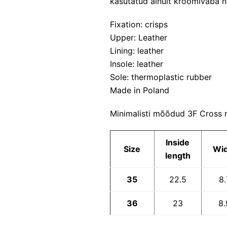
kasutatud ainult kroomivaba n
Fixation: crisps
Upper: Leather
Lining: leather
Insole: leather
Sole: thermoplastic rubber
Made in Poland
Minimalisti mõõdud 3F Cross 
Inside
Size
Wid
length
35
22.5
8.
36
23
8.