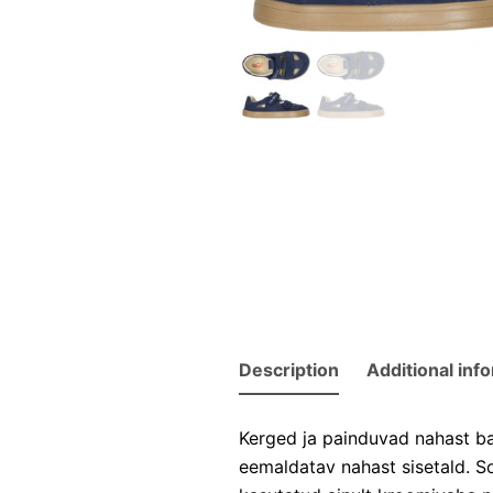
Description
Additional inf
Kerged ja painduvad nahast ba
eemaldatav nahast sisetald. So