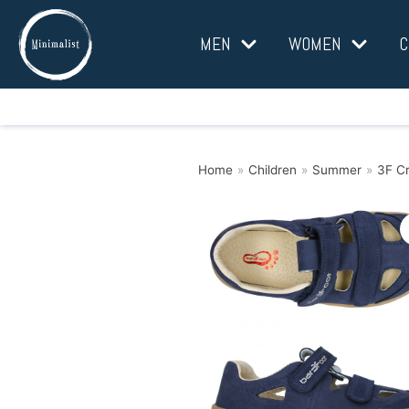
Skip
MEN
WOMEN
C
to
content
Home
»
Children
»
Summer
»
3F Cr