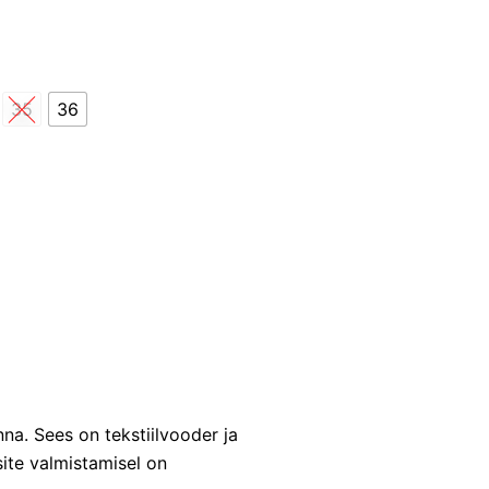
35
36
a. Sees on tekstiilvooder ja
site valmistamisel on