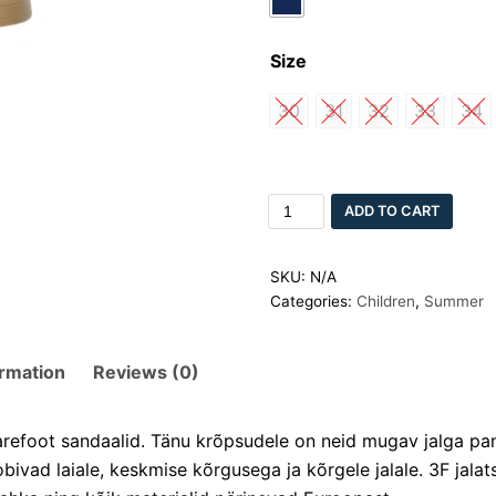
Size
30
31
32
33
34
ADD TO CART
SKU:
N/A
Categories:
Children
,
Summer
ormation
Reviews (0)
refoot sandaalid. Tänu krõpsudele on neid mugav jalga pann
bivad laiale, keskmise kõrgusega ja kõrgele jalale. 3F jalat