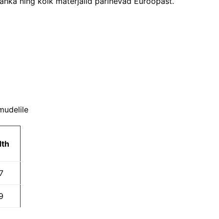
ahka ning kõik materjalid pärinevad Euroopast.
mudelile
th
7
9