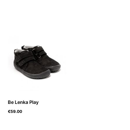
Be Lenka Play
€
59.00