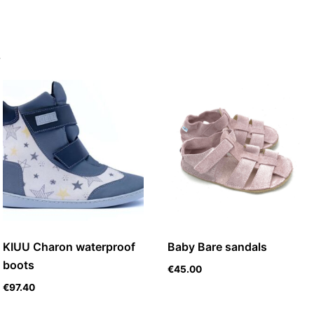
s
KIUU Charon waterproof
Baby Bare sandals
boots
€
45.00
€
97.40