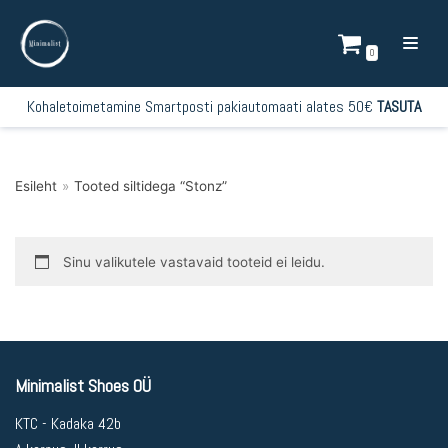
Mine
sisu
0
juurde
Kohaletoimetamine Smartposti pakiautomaati alates 50€
TASUTA
Esileht
»
Tooted siltidega “Stonz”
Sinu valikutele vastavaid tooteid ei leidu.
Minimalist Shoes OÜ
KTC - Kadaka 42b