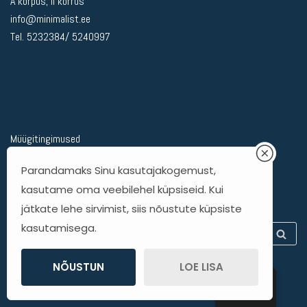
A korpus, II korrus
info@minimalist.ee
Tel. 5232384/ 5240997
Müügitingimused
Privaatsuspoliitika
Parandamaks Sinu kasutajakogemust,
Kohaletoimetamine
kasutame oma veebilehel küpsiseid. Kui
Kauba tagastamine
jätkate lehe sirvimist, siis nõustute küpsiste
kasutamisega.
NÕUSTUN
LOE LISA
ET
© Minimalist Shoes OÜ 2021